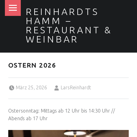
PRIMARY MENU
REINHARDTS
HAMM –
RESTAURANT &
WEINBAR
OSTERN 2026
Posted on:
Written by:
März 25, 2026
LarsReinhardt
Ostersonntag: Mittags ab 12 Uhr bis 14:30 Uhr //
Abends ab 17 Uhr