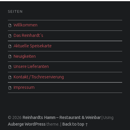
FOOTER SIDEBAR
SEITEN
Willkommen
Das Reinhardt´s
Aktuelle Speisekarte
Neuigkeiten
Unsere Lieferanten
Kontakt / Tischreservierung
Impressum
© 2026
Reinhardts Hamm – Restaurant & Weinbar
|
Using
Auberge
WordPress
theme.
|
Back to top ↑