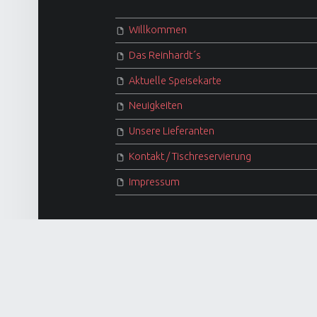
Willkommen
Das Reinhardt´s
Aktuelle Speisekarte
Neuigkeiten
Unsere Lieferanten
Kontakt / Tischreservierung
Impressum
© 2026
Reinhardts Hamm – Restaurant & We