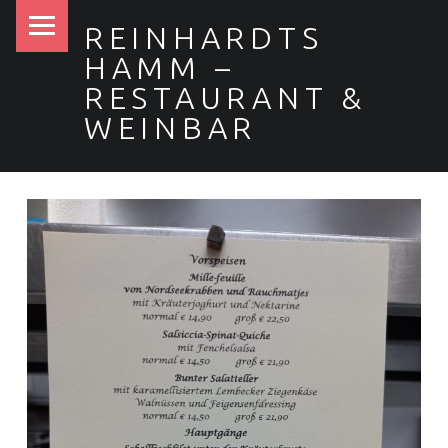
PRIMARY MENU
REINHARDTS
HAMM –
RESTAURANT &
WEINBAR