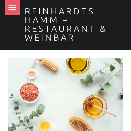
PRIMARY MENU
REINHARDTS
HAMM –
RESTAURANT &
WEINBAR