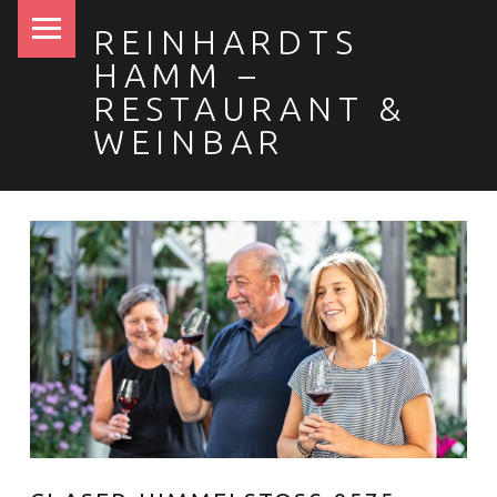
PRIMARY MENU
REINHARDTS
HAMM –
RESTAURANT &
WEINBAR