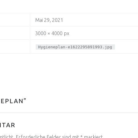
Mai 29, 2021
3000 × 4000 px
Hygieneplan-e1622295891993.jpg
NEPLAN
”
NTAR
tlicht.
Erforderliche Felder sind mit
*
markiert