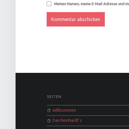
Meinen Namen, meine E-Mail-Adresse und me
FOOTER SIDEBAR
SEITEN
Willkommen
Das Reinhardt´s