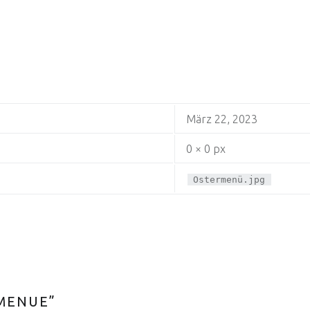
März 22, 2023
0 × 0 px
Ostermenü.jpg
MENUE
”