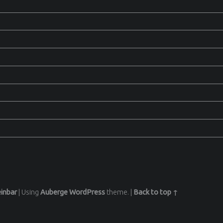
inbar
|
Using
Auberge
WordPress
theme.
|
Back to top ↑