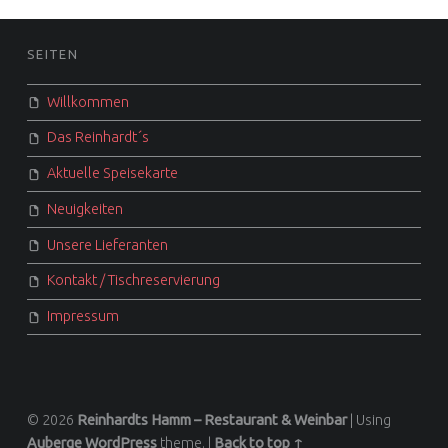
FOOTER SIDEBAR
SEITEN
Willkommen
Das Reinhardt´s
Aktuelle Speisekarte
Neuigkeiten
Unsere Lieferanten
Kontakt / Tischreservierung
Impressum
© 2026
Reinhardts Hamm – Restaurant & Weinbar
|
Using
Auberge
WordPress
theme.
|
Back to top ↑