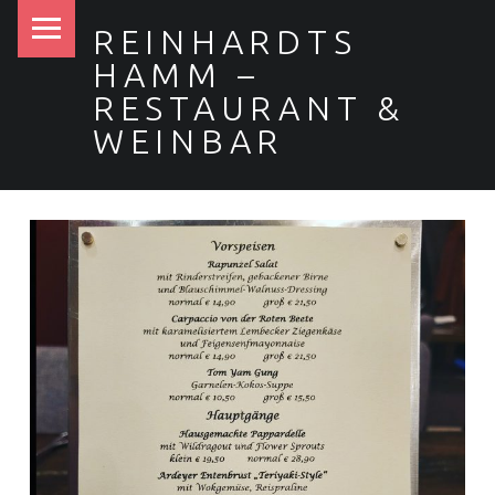
PRIMARY MENU
REINHARDTS
HAMM –
RESTAURANT &
WEINBAR