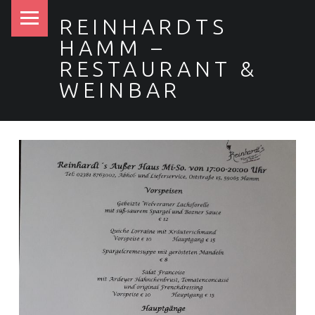
PRIMARY MENU
REINHARDTS
HAMM –
RESTAURANT &
WEINBAR