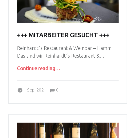
+++ MITARBEITER GESUCHT +++
Reinhardt´s Restaurant & Weinbar – Hamm
Das sind wir Reinhardt´s Restaurant &…
“+++ Mitarbeiter gesucht +++”
Continue reading
…
Comments:
Posted on:
Written by:
Comments:
LarsReinhardt
1 Sep. 2021
0