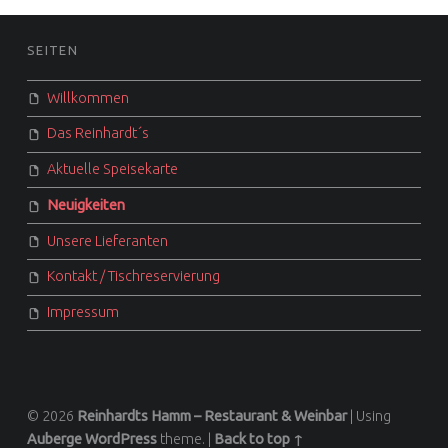
FOOTER SIDEBAR
SEITEN
Willkommen
Das Reinhardt´s
Aktuelle Speisekarte
Neuigkeiten
Unsere Lieferanten
Kontakt / Tischreservierung
Impressum
© 2026
Reinhardts Hamm – Restaurant & Weinbar
|
Using
Auberge
WordPress
theme.
|
Back to top ↑