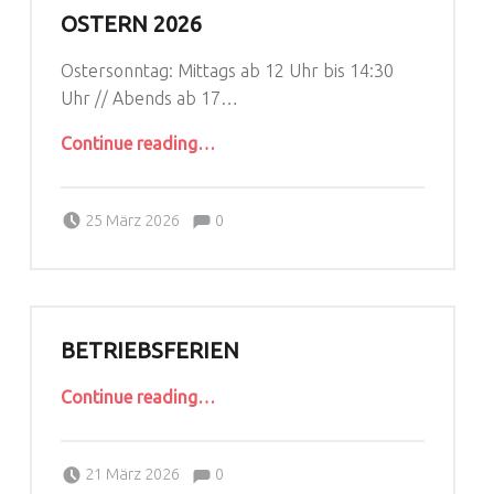
OSTERN 2026
Ostersonntag: Mittags ab 12 Uhr bis 14:30
Uhr // Abends ab 17…
“Ostern 2026”
Continue reading
…
Comments:
Posted on:
Written by:
Comments:
LarsReinhardt
25 März 2026
0
BETRIEBSFERIEN
“Betriebsferien”
Continue reading
…
Comments:
Posted on:
Written by:
Comments:
LarsReinhardt
21 März 2026
0