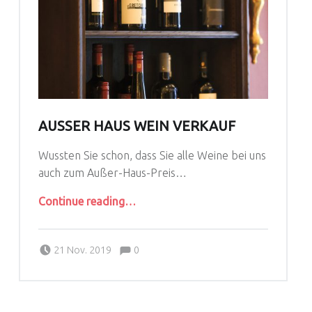
AUSSER HAUS WEIN VERKAUF
Wussten Sie schon, dass Sie alle Weine bei uns
auch zum Außer-Haus-Preis…
“Außer Haus Wein Verkauf”
Continue reading
…
Comments:
Posted on:
Written by:
Comments:
LarsReinhardt
21 Nov. 2019
0